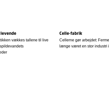
r levende
Celle-fabrik
tikken vækkes tallene til live
Cellerne gør arbejdet: Ferme
 spildevandets
længe været en stor industr
eder