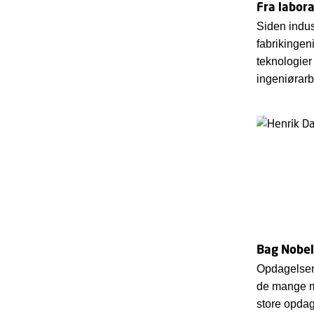
Fra labora
Siden indus
fabrikingen
teknologier 
ingeniørar
Bag Nobel
Opdagelsen 
de mange m
store opda