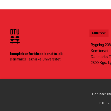
ADRESSE
Bygning 208
Kemitorvet
komplekseforbindelser.dtu.dk
Danmarks Te
Danmarks Tekniske Universitet
2800 Kgs. 
Herunder kan 
DTU brug