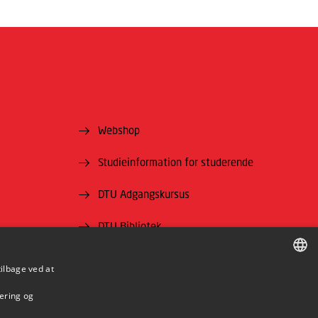
Webshop
Studieinformation for studerende
DTU Adgangskursus
DTU Bibliotek
DTU Orbit
tilbage ved at
DANISH
mering og
DANISH