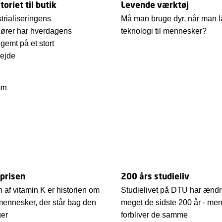
toriet til butik
Levende værktøj
trialiseringens
Må man bruge dyr, når man l
iører har hverdagens
teknologi til mennesker?
gemt på et stort
bejde
prisen
200 års studieliv
af vitamin K er historien om
Studielivet på DTU har ændr
ennesker, der står bag den
meget de sidste 200 år - men
ger
forbliver de samme