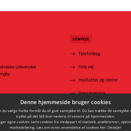
GENVEJE
Telefonbog
Find vej
kniske Universitet
Lyngby
Institutter og centre
Presseservice
Denne hjemmeside bruger cookies
For leverandører
du vælge hvilke formål du vil give samtykke til. Du kan trække dit samtykke 
trykke på det blå ikon nederst til venstre på hjemmesiden.
Job og karriere
er egne cookies samt cookies fra tredjepart til statistik, præferencer, opti
markedsføring. Læs om vores anvendelse af cookies her:
Detaljer