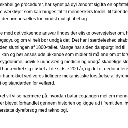
skabelige procedurer, har synet på dyr ændret sig fra en opfattel
 værktøjer som kan bruges frit til menneskers fordel, til følende
der bør udsættes for mindst muligt ubehag.
 med det voksende ansvar findes der etiske overvejelser om, 
øgsdyr, og om vi helt bør undgå det. Det har i særdeleshed skabt
en slutningen af 1800-tallet. Mange har siden da spurgt ind til,
 kan og bør anses udelukkende som midler til målene om at for
 sygdomme, udvikle uundværlig medicin og undgå skadelige stof
har ændret sig i løbet af de sidste 200 år, og det er derfor inter
r har rokket ved vores tidligere mekanistiske forståelse af dyren
i og standarden for velfærd.
ikel vil vi se nærmere på, hvordan balancegangen mellem menn
er blevet forhandlet gennem historien og kigge ud i fremtiden, h
 erstatte dyreforsøg med teknologi.