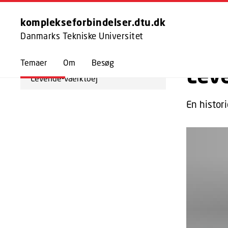
UDFORSK
FORSIDE
TE
komplekseforbindelser.dtu.dk
Danmarks Tekniske Universitet
TILBAGE
Temaer
Om
Besøg
Lev
Levende-vaerktoej
En histor