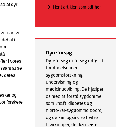
se af dyr
Hent artiklen som pdf her
hvordan vi
 debat i
 om
Dyreforsøg
stå
Dyreforsøg er forsøg udført i
fer i vores
forbindelse med
essant at se
sygdomsforskning,
e, deres
undervisning og
medicinudvikling. De hjælper
esker og
os med at forstå sygdomme
vor forskere
som kræft, diabetes og
hjerte-kar-sygdomme bedre,
og de kan også vise hvilke
bivirkninger, der kan være