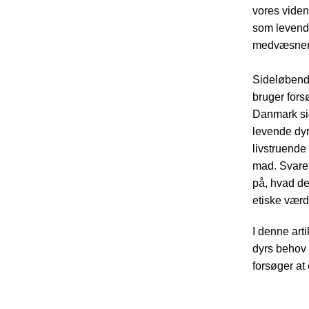
vores viden
som levende
medvæsner 
Sideløbende
bruger fors
Danmark sid
levende dyr
livstruende
mad. Svaret 
på, hvad de
etiske værd
I denne art
dyrs behov 
forsøger at