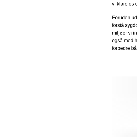
vi klare o
Foruden udv
forstå sygd
miljøer vi i
også med h
forbedre bå