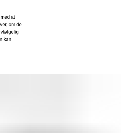
 med at
over, om de
lvfølgelig
an kan