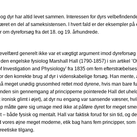
g dyr har altid levet sammen. Interessen for dyrs velbefindende
været en del af sameksistensen. I hvert fald er der eksempler på 
r om dyreforsøg fra det 18. og 19. århundrede.
velfærd generelt ikke var et vægtigt argument imod dyreforsøg 
v den engelske fysiolog Marshall Hall (1790-1857) i sin artikel ’O
of Investigation and Physiology’ fra 1835 om fem efterstræbels
for den korrekte brug af dyr i videnskabelige forsøg. Han mente,
å meget unødig grusomhed rettet mod dyrene, hvis man bare fu
 Inden sin gennemgang af principperne pointerede Hall det uhel
 ironisk glimt i øjet), at dyr nu engang var sansende væsner, hvi
p måtte gøre sig umage med ikke at påføre dyret for meget smer
– både fysisk og mentalt. Hall var faktisk forud for sin tid, og de
d vores øjne meget moderne, etik bag hans fem principper, som 
reetiske tilgang.