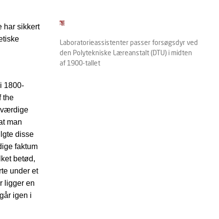
 har sikkert
etiske
Laboratorieassistenter passer forsøgsdyr ved
den Polytekniske Læreanstalt (DTU) i midten
af 1900-tallet
i 1800-
f the
esværdige
 at man
lgte disse
dige faktum
lket betød,
te under et
r ligger en
går igen i