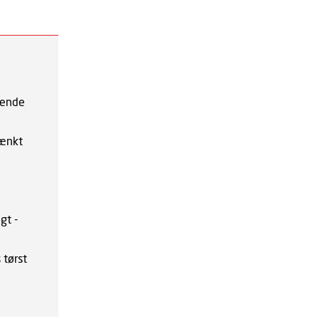
kende
tænkt
gt -
 tørst