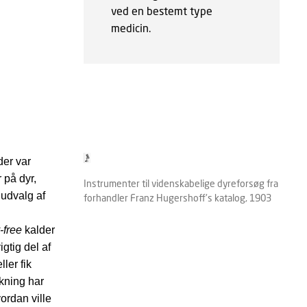
ved en bestemt type
medicin.
der var
 på dyr,
Instrumenter til videnskabelige dyreforsøg fra
 udvalg af
forhandler Franz Hugershoff's katalog, 1903
y-free
kalder
gtig del af
ler fik
kning har
vordan ville