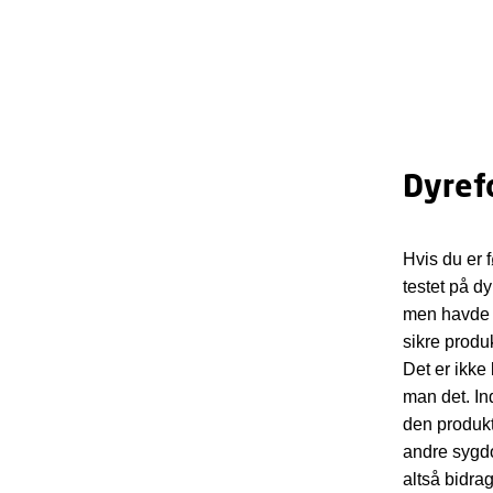
Dyrefo
Hvis du er 
testet på dy
men havde s
sikre produ
Det er ikke
man det. Ind
den produktu
andre sygdo
altså bidrag