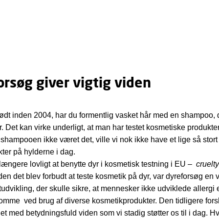
rsøg giver vigtig viden
født inden 2004, har du formentlig vasket hår med en shampoo, 
r. Det kan virke underligt, at man har testet kosmetiske produkter
hampooen ikke været det, ville vi nok ikke have et lige så stort
kter på hylderne i dag.
 længere lovligt at benytte dyr i kosmetisk testning i EU –
cruelt
en det blev forbudt at teste kosmetik på dyr, var dyreforsøg en vi
dvikling, der skulle sikre, at mennesker ikke udviklede allergi el
mme ved brug af diverse kosmetikprodukter. Den tidligere fors
et med betydningsfuld viden som vi stadig støtter os til i dag. H