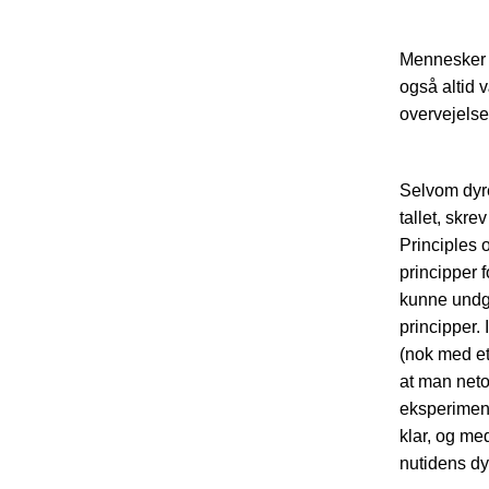
Mennesker o
også altid 
overvejelse
Selvom dyre
tallet, skre
Principles 
principper 
kunne undg
principper.
(nok med et
at man neto
eksperiment 
klar, og me
nutidens dy